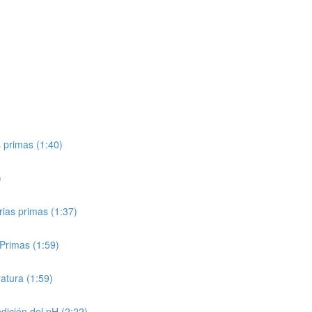
 primas (1:40)
)
ias primas (1:37)
Primas (1:59)
atura (1:59)
ición del pH (2:22)