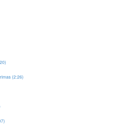
20)
rimas (2:26)
)
07)