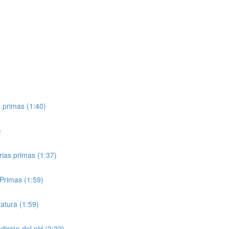
 primas (1:40)
)
ias primas (1:37)
Primas (1:59)
atura (1:59)
ición del pH (2:22)