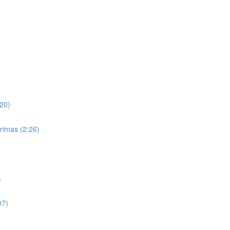
20)
rimas (2:26)
)
07)